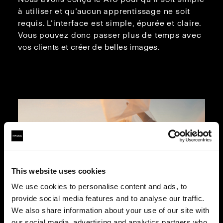
à utiliser et qu’aucun apprentissage ne soit
requis. L’interface est simple, épurée et claire.
Vous pouvez donc passer plus de temps avec
vos clients et créer de belles images.
This website uses cookies
We use cookies to personalise content and ads, to
provide social media features and to analyse our traffic.
We also share information about your use of our site with
our social media, advertising and analytics partners who