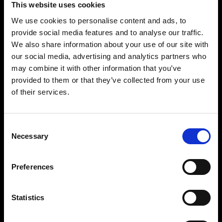
This website uses cookies
We use cookies to personalise content and ads, to
provide social media features and to analyse our traffic.
We also share information about your use of our site with
our social media, advertising and analytics partners who
may combine it with other information that you’ve
Potente integración de software
provided to them or that they’ve collected from your use
El sistema se integra con nuestro software de
of their services.
flujo de trabajo dinámico a la perfección para
reducir las intervenciones manuales y agilizar la
producción. Consigue plazos rápidos y un
Consent
tiempo de comercialización ágil, haciendo que
Necessary
Selection
tu contenido esté listo para su publicación con
facilidad.
Preferences
Statistics
Software que potencia tu