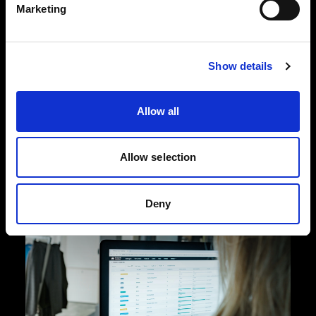
estudio
Marketing
Perfectamente integrado con el hardware
de Profoto, el paquete de software
Show details
ProStudio se ha diseñado para ayudarte
desde la planificación hasta la
Allow all
postproducción.
Allow selection
Deny