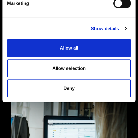
Marketing
Une solution logicielle qui
booste votre studio
Show details
S’intégrant parfaitement au matériel
Profoto, la suite logicielle ProStudio est
Allow all
conçue pour vous accompagner de la
planification à la post-production.
Allow selection
Deny