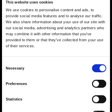
This website uses cookies
We use cookies to personalise content and ads, to
provide social media features and to analyse our traffic.
We also share information about your use of our site with
our social media, advertising and analytics partners who
may combine it with other information that you’ve
provided to them or that they’ve collected from your use
of their services.
Intégration efficace au flux de travail
Consent
Rationalisez vos photos de produits grâce au
Necessary
Selection
flux de travail ProStudio. La réduction des
interventions manuelles permet d’accélérer la
production et la mise sur le marché, de sorte que
Preferences
vos produits sont prêts à être mis en ligne plus
rapidement.
Statistics