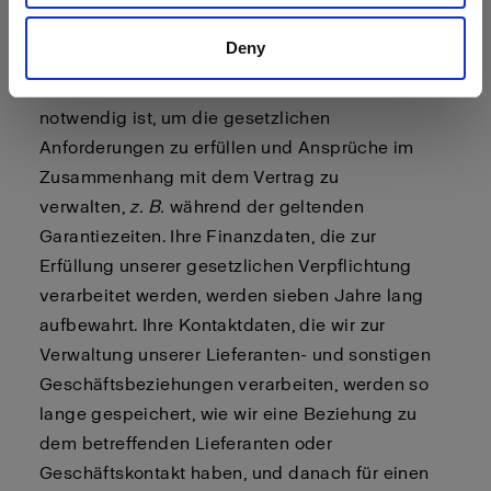
Ihnen geschlossenen Verträge zu erfüllen,
Deny
werden so lange gespeichert, wie Sie Kunde
sind, und danach so lange, wie es für uns
notwendig ist, um die gesetzlichen
Anforderungen zu erfüllen und Ansprüche im
Zusammenhang mit dem Vertrag zu
verwalten,
z. B.
während der geltenden
Garantiezeiten. Ihre Finanzdaten, die zur
Erfüllung unserer gesetzlichen Verpflichtung
verarbeitet werden, werden sieben Jahre lang
aufbewahrt. Ihre Kontaktdaten, die wir zur
Verwaltung unserer Lieferanten- und sonstigen
Geschäftsbeziehungen verarbeiten, werden so
lange gespeichert, wie wir eine Beziehung zu
dem betreffenden Lieferanten oder
Geschäftskontakt haben, und danach für einen