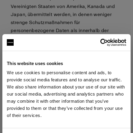
Vereinigten Staaten von Amerika, Kanada und
Japan, übermittelt werden, in denen weniger
strenge Schutzmaßnahmen für
personenbezogene Daten als innerhalb der
EU/des EWR gelten können. Bei der
Übermittlung personenbezogener Daten in
Länder außerhalb der EU/des EWR verwenden
wir die von der Europäischen Kommission
This website uses cookies
genehmigten Standardvertragsklauseln, um
We use cookies to personalise content and ads, to
ausreichende Schutzmaßnahmen für Ihre
provide social media features and to analyse our traffic.
personenbezogenen Daten zu gewährleisten. Die
We also share information about your use of our site with
our social media, advertising and analytics partners who
Standardvertragsklauseln können über
may combine it with other information that you’ve
folgenden Link abgerufen
provided to them or that they’ve collected from your use
werden:
https://ec.europa.eu/info/strategy/justice-
of their services.
and-fundamental-rights/data-protection/data-
Wir
vermuten,
dass
Sie
in
Latvia
ansässig
sind.
transfers-outside-eu/model-contracts-transfer-
Möchten Sie Ihren Standort aktualisieren?