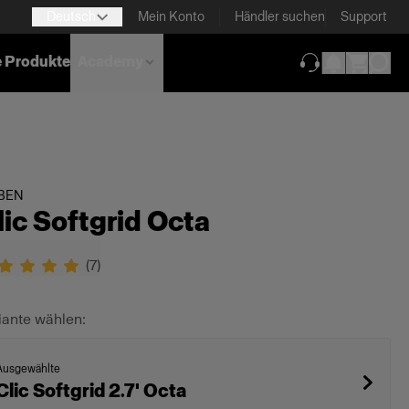
Deutsch
Mein Konto
Händler suchen
Support
e Produkte
Academy
(wird in neuem T
BEN
lic Softgrid Octa
(
7
)
iante wählen:
Ausgewählte
Clic Softgrid 2.7' Octa