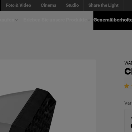
Foto & Video
Cinema
Studio
Share the Light
kaufen
Erleben Sie unsere Produkte
Generalüberholt
WA
C
Var