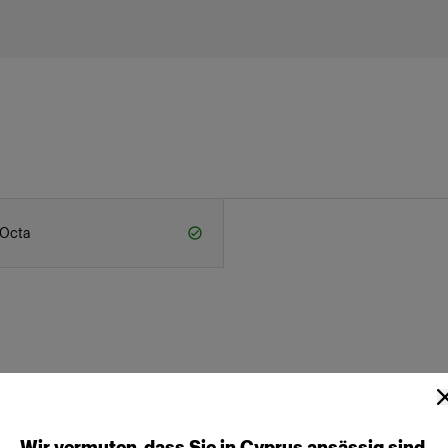
 Octa
Wir
vermuten,
dass
Sie
in
Cyprus
ansässig
sind.