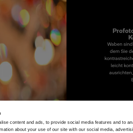
Profoto
K
Waben sind 
dem Sie de
kontrastreich
leicht kon
ausrichten
s
ise content and ads, to provide social media features and to an
rmation about your use of our site with our social media, advertis