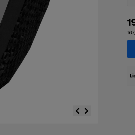
1
167
Li