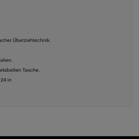
acher Überziehtechnik.
alien.
gelabelten Tasche.
24 in