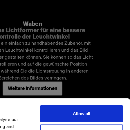
Waben
s Lichtformer für eine bessere
ontrolle der Leuchtwinkel
ein einfach zu handhabendes Zubehör, mit
n Leuchtwinkel kontrollieren und das Bild
er gestalten können. Sie können so das Licht
trollieren und auf die gewünschte Position
, während Sie die Lichtstreuung in anderen
Bereichen des Bildes verringern.
Weitere Informationen
Allow all
alyse our
ing and