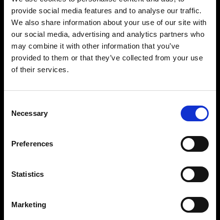
provide social media features and to analyse our traffic.
Empilable :
oui
We also share information about your use of our site with
Adaptateur requis :
non
our social media, advertising and analytics partners who
may combine it with other information that you’ve
provided to them or that they’ve collected from your use
of their services.
Gélatines OCF II
Gélatines magnétiques empilables pour les
Consent
monoblocs alimentés par batterie.
Necessary
Selection
Diamètre :
10 cm (3,94 in)
Nombre de variantes :
7 (effets) et 5 (correction)
Preferences
Kits disponibles :
1
Empilable :
oui
Statistics
Adaptateur requis :
oui (OCF II Grid et Gel
Holder)
Marketing