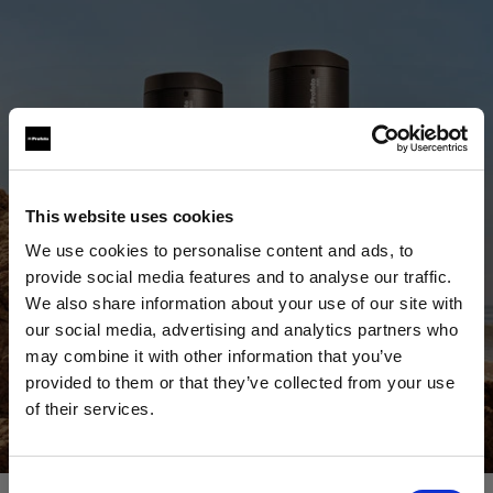
This website uses cookies
We use cookies to personalise content and ads, to
provide social media features and to analyse our traffic.
We also share information about your use of our site with
our social media, advertising and analytics partners who
may combine it with other information that you’ve
provided to them or that they’ve collected from your use
Ver todos los productos
of their services.
Creemos
que
estás
en
United States
.
Comprar ahora
¿Quieres actualizar tu ubicación?
Consent