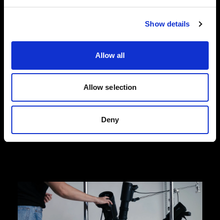
Show details
Photos de mode à plat
Conçues pour répondre aux exigences
dynamiques du e-commerce dans le secteur de
Allow all
la mode, nos solutions pour photos à plat vous
aident à capter des images de produits de haute
qualité qui stimulent les conversions. Choisissez
Allow selection
l’efficacité et la simplicité de Profoto StyleShoots
Horizontal ou optez pour une flexibilité créative
totale avec notre configuration de flashes et de
Deny
façonneurs de lumière.