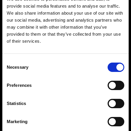
Photos sur mannequin
provide social media features and to analyse our traffic.
Profoto StyleShoots Vertical permet d’obtenir
We also share information about your use of our site with
aisément et rapidement des images uniformes,
our social media, advertising and analytics partners who
sans arrière-plan. Pour les marques en quête de
may combine it with other information that you’ve
liberté créative, notre solution personnalisable
provided to them or that they’ve collected from your use
offre des possibilités inégalées de façonnage de
la lumière pour créer des images qui sortent du
of their services.
lot et distinguent votre marque.
Consent
Necessary
Selection
Preferences
Statistics
Marketing